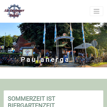
P
a
u
l
a
n
e
r
g
a
r
t
SOMMERZEIT IST
BIERGARTENZEIT